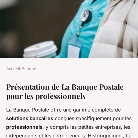
Accueil
›
Banque
BANQUE
Présentation de La Banque Postale
La Banque Postale : des
pour les professionnels
solutions pour les
professionnels
La Banque Postale offre une gamme complète de
solutions bancaires
conçues spécifiquement pour les
Victoria
•
27 février 2025
•
6 min de lecture
professionnels
, y compris les petites entreprises, les
indépendants et les entrepreneurs. Historiquement, La