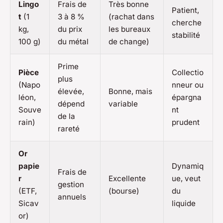
Lingo
Frais de
Très bonne
Patient,
t
(1
3 à 8 %
(rachat dans
cherche
kg,
du prix
les bureaux
stabilité
100 g)
du métal
de change)
Prime
Pièce
Collectio
plus
(Napo
nneur ou
élevée,
Bonne, mais
léon,
épargna
dépend
variable
Souve
nt
de la
rain)
prudent
rareté
Or
papie
Dynamiq
Frais de
r
Excellente
ue, veut
gestion
(ETF,
(bourse)
du
annuels
Sicav
liquide
or)