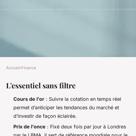
Accueil
›
Finance
FINANCE
L'essentiel sans filtre
Comprendre l'évolution des
prix de l'or grâce à notre
Cours de l'or
: Suivre la cotation en temps réel
analyse
permet d’anticiper les tendances du marché et
d’investir de façon éclairée.
Imran
•
08/04/2026 17:37
•
8 min de lecture
Prix de l'once
: Fixé deux fois par jour à Londres
par le LBMA, il sert de référence mondiale pour le